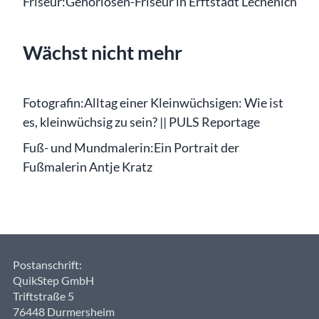
Friseur:
Gehörlosen-Friseur in Erftstadt Lechenich
Wächst nicht mehr
Fotografin:
Alltag einer Kleinwüchsigen: Wie ist
es, kleinwüchsig zu sein? || PULS Reportage
Fuß- und Mundmalerin:
Ein Portrait der
Fußmalerin Antje Kratz
Postanschrift:
QuikStep GmbH
Triftstraße 5
76448 Durmersheim