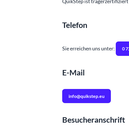
QuikStep ist trägerzertifizie
Telefon
Sie erreichen uns unter:
0 7
E-Mail
info@quikstep.eu
Besucheranschrift