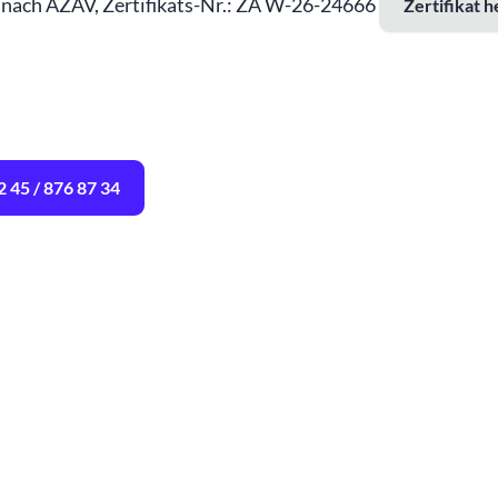
rt nach AZAV, Zertifikats-Nr.: ZA W-26-24666
Zertifikat 
2 45 / 876 87 34