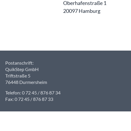
Oberhafenstraße 1
20097 Hamburg
Postanschrift:
QuikStep GmbH
Triftstraße 5
76448 Durmersheim
Telefon: 0 72 45 / 876 87 34
Fax: 0 72 45 / 876 87 33